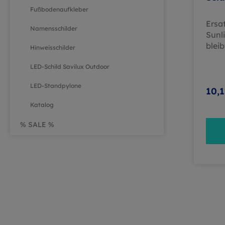
Fußbodenaufkleber
Ersa
Namensschilder
Sunl
blei
Hinweisschilder
Ersa
LED-Schild Savilux Outdoor
Sola
Sie 
LED-Standpylone
Bele
10,1
Praxi
Katalog
rege
als 
% SALE %
– der
exak
Syst
sich
aust
Bele
nach
vorh
versc