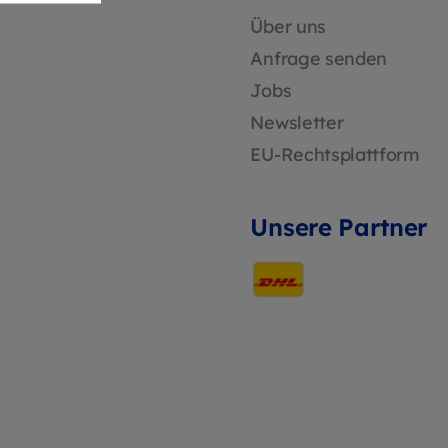
net für
Sonnenenergie Mehr
Über uns
Sicherheit: Beleuchtet
automatisch bei Bewegung
Anfrage senden
Langlebig & wetterbeständig:
Jobs
Für dauerhaften
Außeneinsatz Vielseitig
Newsletter
einsetzbar: Für private und
EU-Rechtsplattform
gewerbliche Außenbereiche
Unsere Partner