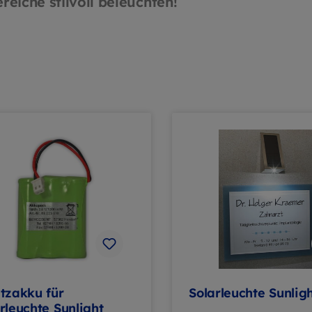
eiche stilvoll beleuchten!
tzakku für
Solarleuchte Sunlig
rleuchte Sunlight