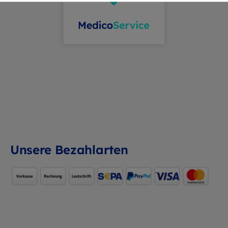
genau für BEYCODENT
wetterbeständig: Geeig
r-Systeme
den dauerhaften
Außeneinsatz
Unsere Bezahlarten