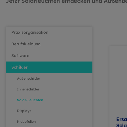
Jetzt Solarleuchten entdecken und Außenber
Praxisorganisation
Berufskleidung
Software
Schilder
Außenschilder
Innenschilder
Solar-Leuchten
Displays
Ersa
Klebefolien
Sola