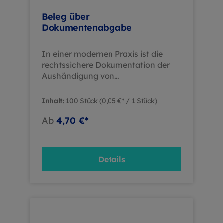
Beleg über
Dokumentenabgabe
In einer modernen Praxis ist die
rechtssichere Dokumentation der
Aushändigung von
Patientenunterlagen unerlässlich.
Der "Beleg über
Inhalt:
100 Stück
(0,05 €* / 1 Stück)
Dokumentenabgabe" im handlichen
DIN A6-Format bietet eine
Ab
4,70 €*
professionelle Lösung für Zahnarzt-
und Arztpraxen, um die Übergabe
von Röntgenfilmen und anderen
Details
wichtigen Dokumenten
nachvollziehbar zu gestalten.
Produktmerkmale Format: DIN A6
Inhalt: 100 Blatt pro Block
Ausführung: Geblockt Vorteile für
Ihre Praxis Effizienzsteigerung: