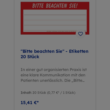
Standardisiertes Formular
erleichtert die Übergabeprozesse.
Platzsparend: Kompaktes DIN A6-
Format für einfache Archivierung.
Zeitersparnis: Reduziert den
administrativen Aufwand bei der
Dokumentation von
Dokumentenabgaben. Dieses
Formular unterstützt Ihre Praxis
"Bitte beachten Sie" - Etiketten
dabei, administrative Abläufe zu
20 Stück
optimieren und gleichzeitig den
gesetzlichen Anforderungen gerecht
zu werden.
In einer gut organisierten Praxis ist
eine klare Kommunikation mit den
Patienten unerlässlich. Die „Bitte
beachten Sie“ Etiketten bieten eine
einfache und effektive Möglichkeit,
Inhalt:
20 Stück
(0,77 €* / 1 Stück)
wichtige Hinweise sichtbar zu
platzieren – sei es am Praxisschild,
15,41 €*
an der Eingangstür oder an anderen