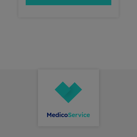
9,5 cm Material: Wiederablösbar –
ideal für temporäre Hinweise
Einsatzbereich: Geeignet für
Praxisschilder, Eingangstüren und
glatte Oberflächen Vorteile für Ihre
Praxis Klare Kommunikation:
Ermöglicht es, Patienten auf
wichtige Informationen oder
Änderungen hinzuweisen.
Flexibilität: Wiederablösbares
Material ermöglicht eine einfache
Entfernung oder den Austausch der
Etiketten. Vielseitig einsetzbar: Ideal
für verschiedene Oberflächen wie
Glas, Metall oder Kunststoff. Mit den
„Notdienst“ Etiketten verbessern Sie
die Patientenkommunikation und
tragen zu einem reibungslosen
Praxisablauf bei.