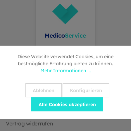
Diese Website verwendet Cookies, um eine
bestmögliche Erfahrung bieten zu können.
Hilfe & Kontakt
Mehr Informationen ...
Versandbedingungen
Ablehnen
Konfigurieren
Rückgabe & Retoure
Widerrufsrecht
Alle Cookies akzeptieren
Downloads
Vertrag widerrufen