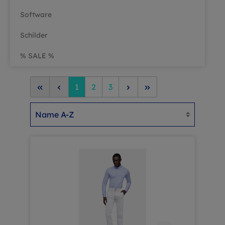
Software
Schilder
% SALE %
1
2
3