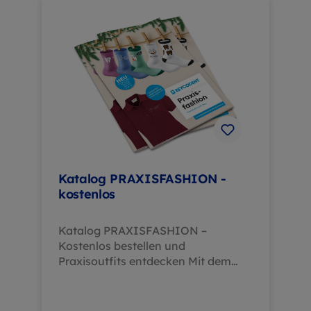
Reißverschluss von YKK® und
dekorativer HAKRO-
KnopfWaschbar: weiß 60 °C, farbig
40 °C Ihre Vorteile: Elastisches
Material für maximale
Bewegungsfreiheit Strapazierfähig
und pflegeleicht durch
vorgewaschene Qualität Vielseitig
kombinierbar für Beruf, Freizeit oder
Teamkleidung
Katalog PRAXISFASHION -
kostenlos
Katalog PRAXISFASHION –
Kostenlos bestellen und
Praxisoutfits entdecken Mit dem
kostenlosen Katalog
PRAXISFASHION erhälten Sie einen
umfassenden Überblick über unser