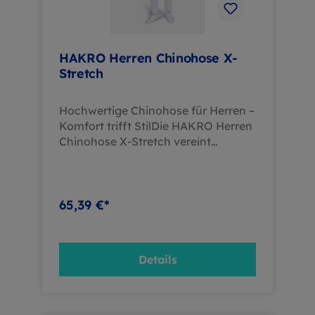
HAKRO Herren Chinohose X-
Stretch
Hochwertige Chinohose für Herren –
Komfort trifft StilDie HAKRO Herren
Chinohose X-Stretch vereint
modischen Look mit optimalem
Tragekomfort. Ob im beruflichen
Alltag oder in Ihrer Freizeit, die Hose
bietet Bewegungsfreiheit und
65,39 €*
Langlebigkeit. Produktmerkmale:
Material: weicher Baumwoll-Satin
(98 % Baumwolle, 2 % Elasthan),
Details
einlaufvorbehandelt Design:
Legeres 5-Pocket-Design mit zwei
Eingrifftaschen, zwei Gesäßtaschen
und Gürtelschlaufen Ausstattung: