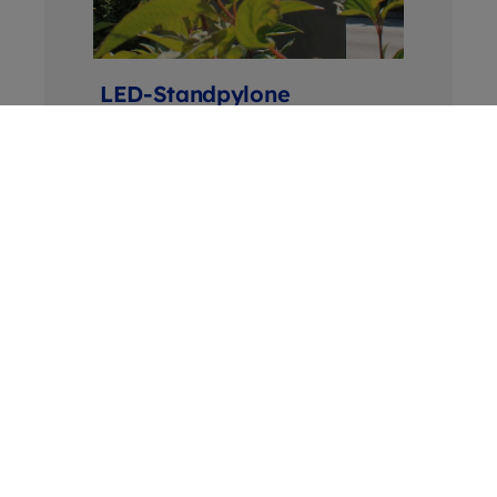
LED-Standpylone
Als freistehende Hinweisgeber
eignen sich Werbepylone
besonders gut, um Ihren Patienten
den Weg zu weisen
Alle Produkte