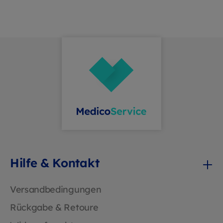
einfaches Umblättern und flaches
Aufliegen Vorteile im Überblick
Effiziente Wochenplanung: Das 6-
Tage-Layout mit klarer Zeitstruktur
ermöglicht eine übersichtliche
Terminvergabe. Robuste Qualität:
Der verstärkte Karton sorgt für
Langlebigkeit und angenehmes
Schreibgefühl. Jahresübersicht: Mit
53 Blättern deckt der Planer ein
ganzes Jahr ab. Praktische
Spiralbindung: Ermöglicht einfaches
Umblättern und flaches Aufliegen
für komfortables Schreiben.
Hilfe & Kontakt
Versandbedingungen
Rückgabe & Retoure