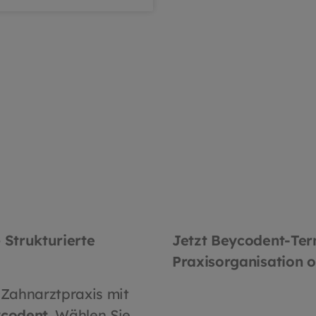
bestehende Systeme ei
Hochwertige Verarbeit
Die Etiketten sind lang
und haften zuverlässig
Rückstände zu hinterl
Strukturierte
Jetzt Beycodent-Ter
Praxisorganisation o
 Zahnarztpraxis mit
ycodent
. Wählen Sie