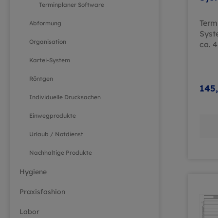
Terminplaner Software
kpl.
Term
Abformung
Syst
Organisation
ca. 42 
Syst
Kartei-System
Ersta
Term
Röntgen
Syst
145,
ein 
Individuelle Drucksachen
Kompl
Einwegprodukte
die 
Arzt
Urlaub / Notdienst
Mit 
Form
Nachhaltige Produkte
biet
Hygiene
für e
über
Praxisfashion
Lief
Komplet
Labor
im A