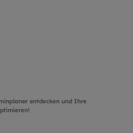
n.
bestehende Systeme ein.
ung:
Hochwertige Verarbeitung:
lebig
Die Etiketten sind langlebig
, ohne
und haften zuverlässig, ohne
assen
Rückstände zu hinterlassen
minplaner entdecken und Ihre
ptimieren!