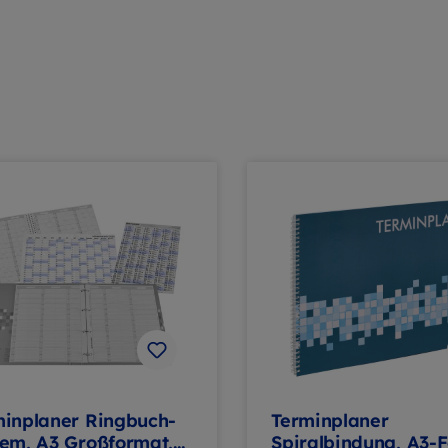
minplaner Ringbuch-
Terminplaner
tem, A3 Großformat,
Spiralbindung, A3-