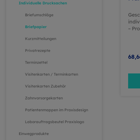
Individuelle Drucksachen
Gesc
Briefumschläge
indi
Briefpapier
– Pro
Korr
Kurzmitteilungen
Ein e
Ersch
Privatrezepte
Ihre 
68,6
ents
Terminzettel
Gesc
Visitenkarten / Terminkarten
indi
präse
Visitenkarten Zubehör
prof
vert
Zahnvorsorgekarten
Pati
Patientenmappen im Praxisdesign
Gesc
Prod
Laborauftragsbeutel Praxislogo
Indiv
ein p
Einwegprodukte
Ersc