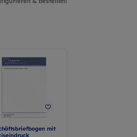
nfigurieren & bestellen!
chäftsbriefbogen mit
xiseindruck