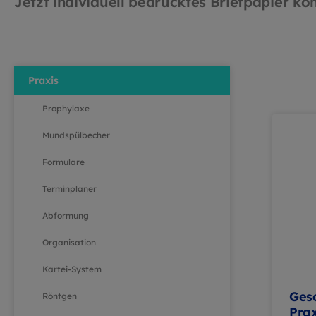
Jetzt individuell bedrucktes Briefpapier ko
Praxis
Prophylaxe
Mundspülbecher
Formulare
Terminplaner
Abformung
Organisation
Kartei-System
Ges
Röntgen
Pra