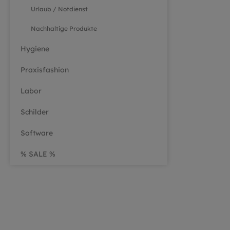
Hoch
Urlaub / Notdienst
DIN 
Nachhaltige Produkte
und 
Einsatz. Vielseiti
Hygiene
Perfe
Pati
Praxisfashion
Über
und 
Labor
Einf
Bequ
Schilder
Konf
Funk
Software
Wunschtex
% SALE %
prof
Komm
hinte
blei
indiv
Gesc