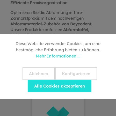
Effiziente Praxisorganisation
Optimieren Sie die Abformung in Ihrer
Zahnarztpraxis mit dem hochwertigen
Abformmaterial-Zubehör von Beycodent
.
Unsere Produkte umfassen
Abformlöffel
,
Abformlöffelhalter
,
Abformspatel
,
Abformmaterial-Behälter
,
Abformmaterial-
Diese Website verwendet Cookies, um eine
Desinfektionsmittel
und
Hygieneetiketten
.
Mit
bestmögliche Erfahrung bieten zu können.
diesen Hilfsmitteln gewährleisten Sie eine präzise
Mehr Informationen ...
und hygienische Abformung Ihrer Patienten
Jetzt Beycodent-Abformmaterial-Zubehör
Ablehnen
Konfigurieren
entdecken und Ihre Praxisabläufe optimieren!
Alle Cookies akzeptieren