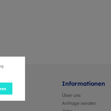
inigung
 die
ei
iniert
fort
enehmes
ng
Informationen
eren
Über uns
Anfrage senden