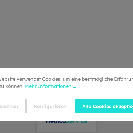
haltige Alternative zur
Professionelle Zahnre
tikzahnbürste
(PZR) Prophylaxe-
Behandlungen Kosmetische
Zahnbehandlungen Fazit:
Das Loser ProSafe
Gesichtsabdecktuch ist
ideale Lösung für
hygienischen Schutz b
zahnmedizinischen
Behandlungen. Es komb
Funktionalität mit Kom
und sorgt für ein ang
Website verwendet Cookies, um eine bestmögliche Erfahru
Behandlungserlebnis.
 zu können.
Mehr Informationen ...
blehnen
Konfigurieren
Alle Cookies akzepti