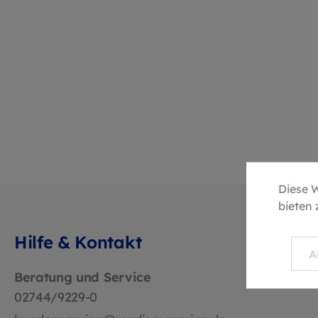
Nach
Plas
Diese 
bieten
Hilfe & Kontakt
A
Beratung und Service
02744/9229-0