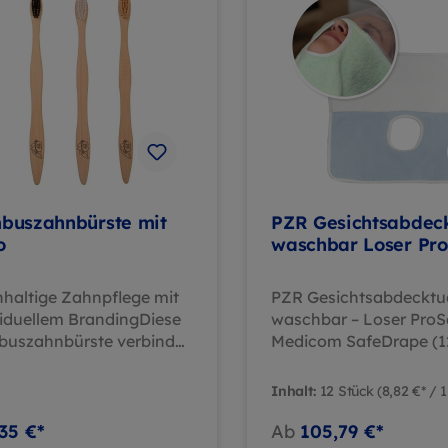
buszahnbürste mit
PZR Gesichtsabdec
o
waschbar Loser Pr
haltige Zahnpflege mit
PZR Gesichtsabdecktu
viduellem BrandingDiese
waschbar – Loser ProS
uszahnbürste verbindet
Medicom SafeDrape (1
ltbewusstsein mit
Stück) Das PZR
essionellem Auftreten:
Gesichtsabdecktuch v
Inhalt:
12 Stück
(8,82 €* / 
Griff aus natürlichem
Loser ProSafe bietet
us liegt angenehm in
optimalen Schutz für
35 €*
Ab
105,79 €*