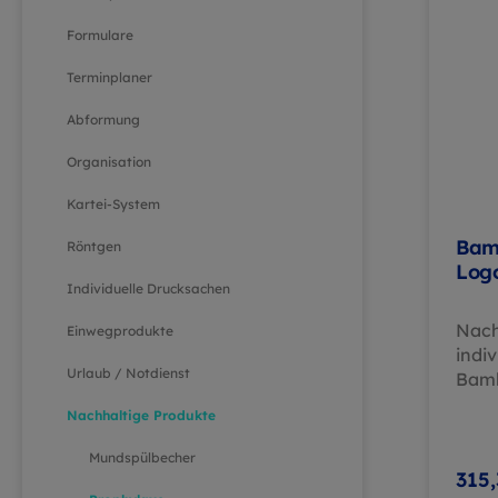
Formulare
Terminplaner
Abformung
Organisation
Kartei-System
Bam
Röntgen
Log
Individuelle Drucksachen
Nach
Einwegprodukte
indi
Urlaub / Notdienst
Bamb
Umwe
Nachhaltige Produkte
prof
Der 
Mundspülbecher
Bamb
315,