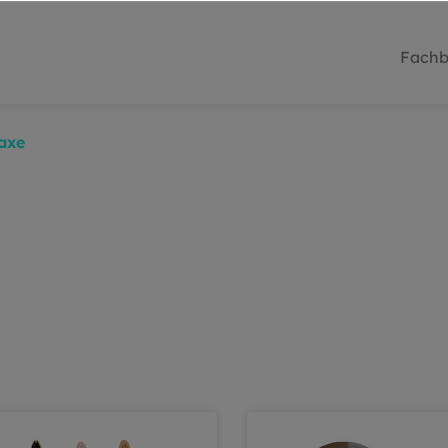
Fachb
axe