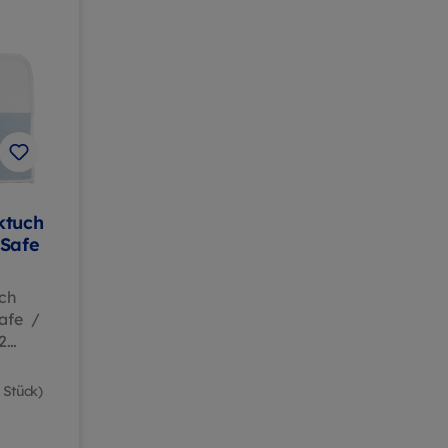
ktuch
oSafe
ch
afe /
2
on
1 Stück)