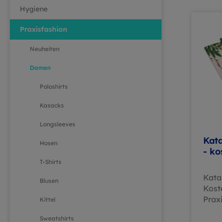
Hygiene
Praxisfashion
Neuheiten
Damen
Poloshirts
Kasacks
Longsleeves
Kat
Hosen
- ko
T-Shirts
Kata
Blusen
Kost
Prax
Kittel
dem 
Sweatshirts
PRAX