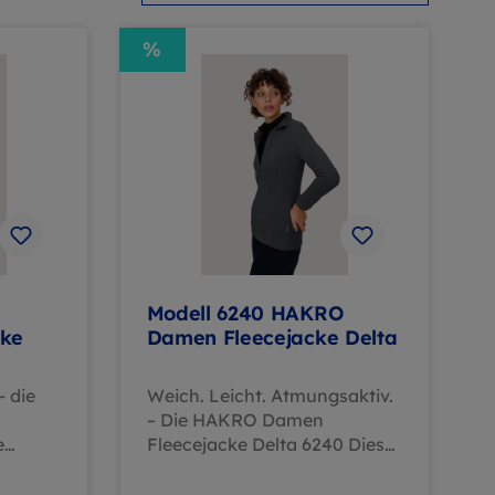
%
Modell 6240 HAKRO
cke
Damen Fleecejacke Delta
– die
Weich. Leicht. Atmungsaktiv.
– Die HAKRO Damen
e
Fleecejacke Delta 6240 Diese
227
angenehm leichte
rtigem
Damenjacke aus feinem