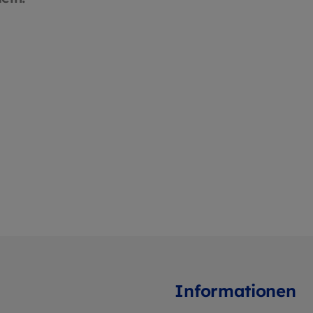
menten
& bewegungsfreundlich
urch
durch French-Terry-
ar®
Innenseite Robuste,
xen &
formstabile Verarbeitung –
hem
ideal für täglichen Einsatz
Pflegeleicht & langlebig –
auch für gewerbliche
Nutzung geeignet
Informationen