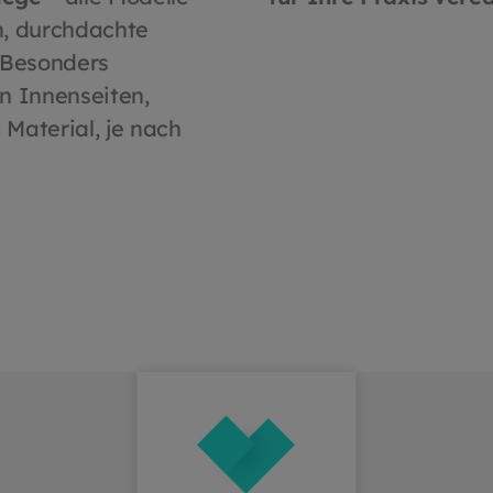
 recyceltem Material
Look mit Kontrastele
n, durchdachte
tifiziert) Besonders
Weiches Tragegefühl d
h, angenehm wärmend
hochwertiges Mikralin
 Besonders
stabil Zwei-Wege-
Perfekt für Teams, Pra
n Innenseiten,
verschluss für maximale
Einrichtungen mit ho
Material, je nach
gungsfreiheit
Anspruch
geleicht und
ngsaktiv – ideal für
f und FreizeitHinweis:
s Modell ist auch als
e in mehreren Farben
tlich.