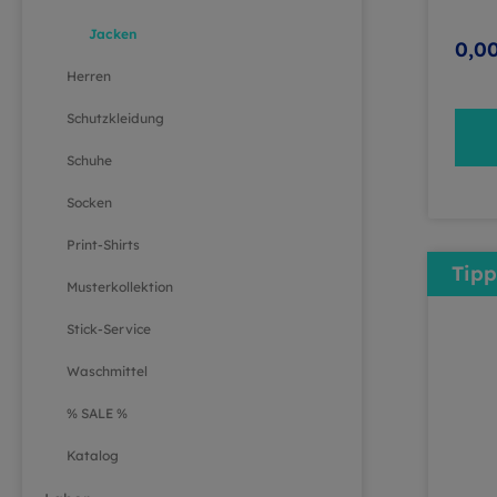
Sie 
Jacken
Über
0,0
gesa
Herren
Bekl
Praxi
Schutzkleidung
ob k
Schuhe
mode
OP-B
Socken
Acce
eigne
Print-Shirts
Orie
Tipp
Musterkollektion
im T
näch
Stick-Service
Lasse
von 
Waschmittel
aktu
bewährt
% SALE %
hier
Katalog
heru
jeder