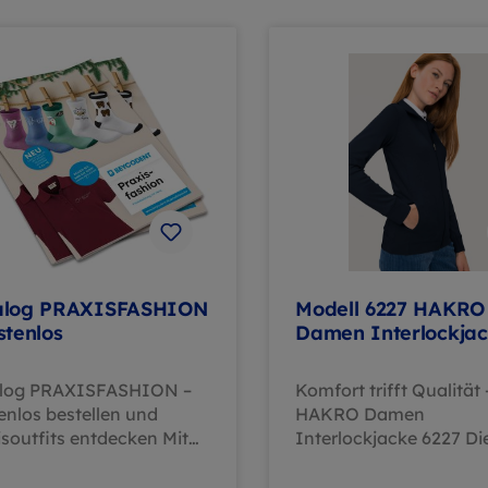
alog PRAXISFASHION
Modell 6227 HAKRO
stenlos
Damen Interlockja
log PRAXISFASHION –
Komfort trifft Qualität 
enlos bestellen und
HAKRO Damen
isoutfits entdecken Mit
Interlockjacke 6227 Di
kostenlosen Katalog
HAKRO Damenjacke 6
ISFASHION erhälten
überzeugt mit hochwe