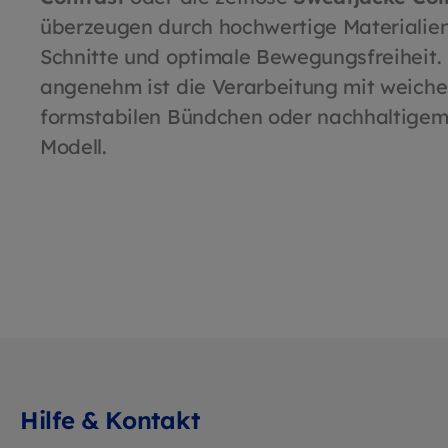
dank
überzeugen durch hochwertige Materialie
(GRS-zer
weic
Schnitte und optimale Bewegungsfreiheit.
und form
angenehm ist die Verarbeitung mit weiche
Reiß
formstabilen Bündchen oder nachhaltigem 
Bewe
Pfle
Modell.
atmu
Beru
Diese
West
erhäl
Hilfe & Kontakt