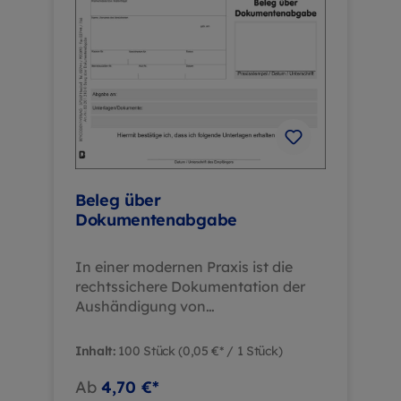
Verwendungszwecke: Freistellung
vom Schulunterricht, Schul-Sport
und Arbeitsunfähigkeit Stempelfeld:
Für Praxis- oder Lehrerstempel
integriert Papierqualität:
Hochwertiges Papier für
professionelle Handhabung
Exklusive: Nur für medizinische
Fachkreise Dieses Produkt können
nur angemeldete Besucher aus
Beleg über
Fachkreisen bestellen!
Dokumentenabgabe
In einer modernen Praxis ist die
rechtssichere Dokumentation der
Aushändigung von
Patientenunterlagen unerlässlich.
Der "Beleg über
Inhalt:
100 Stück
(0,05 €* / 1 Stück)
Dokumentenabgabe" im handlichen
DIN A6-Format bietet eine
Ab
4,70 €*