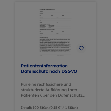
Einverständniserklärung in einem
Formular Rechtssicherheit:
Unterstützt die Einhaltung
gesetzlicher Anforderungen
Übersichtlichkeit: Klare Struktur
erleichtert die Handhabung für
Patienten und Personal
Zeitersparnis: Reduziert den
administrativen Aufwand in der
Patientenaufnahme Dieses
Formular unterstützt Ihre Praxis
dabei, administrative Abläufe zu
Patienteninformation
optimieren und gleichzeitig den
Datenschutz nach DSGVO
gesetzlichen Anforderungen gerecht
zu werden.
Für eine rechtssichere und
strukturierte Aufklärung Ihrer
Patienten über den Datenschutz
bietet das Formular
"Patienteninformation Datenschutz
Inhalt:
100 Stück
(0,15 €* / 1 Stück)