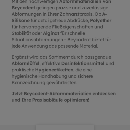
Mit den hochwertigen
Abformmaterialien von
setzen, ohne dabei Kompromisse
Beycodent
gelingen präzise und zuverlässige
bei der Qualität einzugehen. Die
Abformungen in Ihrer Zahnarztpraxis. Ob
A-
Haupttasche ist durch einen
Silikone
für detailgetreue Abdrücke,
Polyether
praktischen Gripverschluss einfach
für hervorragende Fließeigenschaften und
und sicher zu verschließen.
Stabilität oder
Alginat
für schnelle
Zusätzlich stehen drei
Situationsabformungen – Beycodent bietet für
Beschriftungsstreifen für wichtige
jede Anwendung das passende Material.
Vermerke zur Verfügung.
Ergänzt wird das Sortiment durch passgenaue
Produktvorteile im Überblick:
Abformlöffel
, effektive
Desinfektionsmittel
und
Material: Biologisch abbaubares
praktische
Hygieneetiketten
, die eine
PLA – umweltbewusst und stabil
hygienische Handhabung und sichere
Format: 180 × 225 mm – ausreichend
Kennzeichnung gewährleisten.
Raum für Standardaufträge Design:
Doppelkammer mit integrierter
Jetzt Beycodent-Abformmaterialien entdecken
Sichttasche für Begleitdokumente
und Ihre Praxisabläufe optimieren!
Verschluss: Sicherer und leicht zu
bedienender Grip‑Verschluss
Kennzeichnung: Drei
Beschriftungsstreifen für klare
Zuordnung Greifen Sie jetzt zu – der