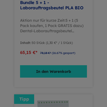
Bundle 5 + 1 -
Laborauftragsbeutel PLA BIO
Aktion nur für kurze Zeit:5 + 1 (5
Pack kaufen, 1 Pack GRATIS dazu)
Dental-Laborauftragsbeutel
Nachhaltig & sicher – Ihr
PLA‑Laborauftragsbeutel im
Inhalt:
50 Stück
(1,30 €* / 1 Stück)
Vorteilspack Mit dem Bundle 5+1
Laborauftragsbeutel PLA BIO
65,15 €*
78,18 €*
(16.67% gespart)
erhalten Sie 6 Packs mit je 50
Beuteln – 5 Packs zahlen und 1
kostenlos sparen! Diese biologisch
In den Warenkorb
abbaubaren Druckverschlussbeutel
aus PLA sind ideal für den sicheren
Transport von Abformungen,
Modellen, Dokumenten und
zahntechnischen Teilen.
Tipp
Produktvorteile im Überblick:
Material: Biologisch abbaubares