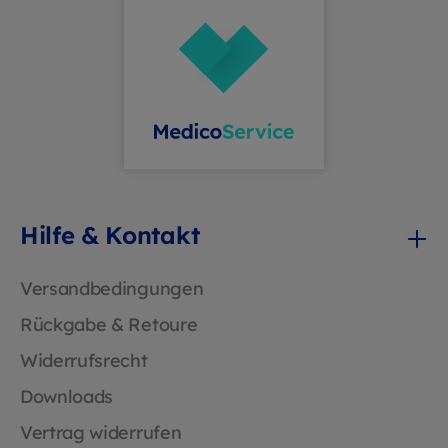
Laborauftragsbeutel PLA BIO ist
Ihre nachhaltige, sichere und
professionelle Transportlösung –
überzeugen Sie sich selbst und
bestellen Sie noch heute ein
kostenfreies Muster
Hilfe & Kontakt
Versandbedingungen
Rückgabe & Retoure
Widerrufsrecht
Downloads
Vertrag widerrufen