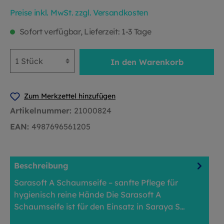
Preise inkl. MwSt. zzgl. Versandkosten
Sofort verfügbar, Lieferzeit: 1-3 Tage
In den Warenkorb
Zum Merkzettel hinzufügen
Artikelnummer:
21000824
EAN:
4987696561205
Beschreibung
Sarasoft A Schaumseife – sanfte Pflege für
hygienisch reine Hände Die Sarasoft A
Schaumseife ist für den Einsatz in Saraya S…
Mehr