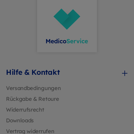
Nutzung. Einfache Handhabung: Schnell
und unkompliziert nachzufüllen.
Platzsparend: Perfekt für beengte
Räumlichkeiten. Kosteneffizient: Reduziert
den Verbrauch von Handtüchern durch
kontrollierte Entnahme.
Hilfe & Kontakt
Versandbedingungen
Rückgabe & Retoure
Widerrufsrecht
Downloads
Vertrag widerrufen