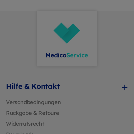
nach Sterilisation Farbcodierung zur
schnellen Identifikation und Organisation
Schonende Anwendung ohne Schäden am
Instrument Leicht zu entfernen und zu
wechseln, ohne Rückstände Hygiene- und
Desinfektionskonformität nach RKI
Download Validierung SIMS
Hilfe & Kontakt
Versandbedingungen
Rückgabe & Retoure
Widerrufsrecht