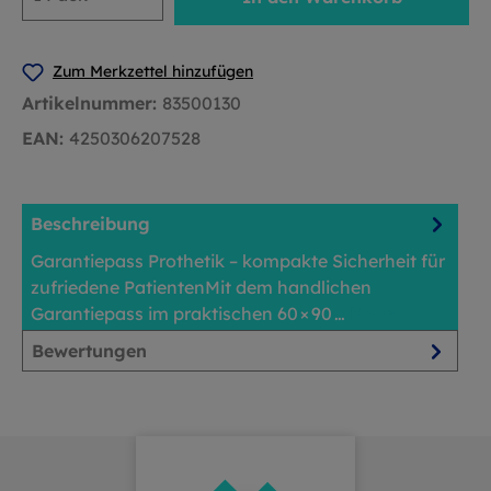
Zum Merkzettel hinzufügen
Artikelnummer:
83500130
EAN:
4250306207528
Beschreibung
Garantiepass Prothetik – kompakte Sicherheit für
zufriedene PatientenMit dem handlichen
Garantiepass im praktischen 60 × 90 …
Mehr
Bewertungen