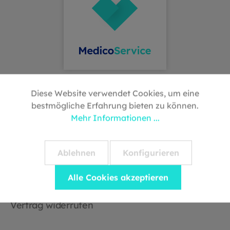
Diese Website verwendet Cookies, um eine
Hilfe & Kontakt
bestmögliche Erfahrung bieten zu können.
Mehr Informationen ...
Versandbedingungen
Rückgabe & Retoure
Ablehnen
Konfigurieren
Widerrufsrecht
Alle Cookies akzeptieren
Downloads
Vertrag widerrufen