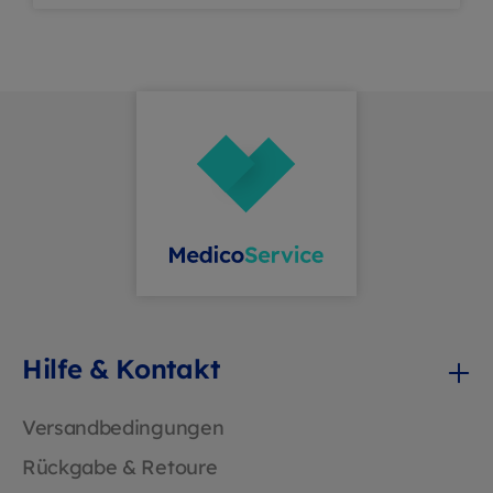
Leasingkoller und Aufhängebänder machen
dieses Poloshirt zur professionellen Wahl für
Teams mit Anspruch.Produkteigenschaften
Material: Piqué aus 50 % Baumwolle / 50 %
Polyester (Mikralinar®) Grammatur: 200
g/m² Verarbeitung: Einlaufvorbehandelt,
bruchsichere 4-Loch-Knöpfe „Ton in Ton“
Pflege: Industriewäsche geeignet Extras:
Leasingkoller, Aufhängebänder, gewebtes
Performance-LabelIhre Vorteile Besonders
pflegeleicht: Ideal für den häufigen Einsatz
und die gewerbliche Wäsche Formstabil &
langlebig: Auch nach vielen Waschgängen
Angenehm auf der Haut: Weiches Piqué mit
Kettsatin-Label ohne scheuernde Kanten
Hilfe & Kontakt
Versandbedingungen
Rückgabe & Retoure