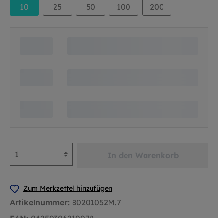
10
25
50
100
200
In den Warenkorb
Zum Merkzettel hinzufügen
Artikelnummer:
80201052M.7
EAN:
04250306210078