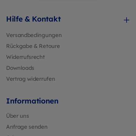
Container Praktische, großzügige Tasche für
Notizen und Zusatzdokumente Perfekt für
Heilpraktiker, Praxen und Büros, die Wert
Hilfe & Kontakt
auf eine professionelle, langlebige und
praktische Patienten- oder
Dokumentenkartei legen.
Versandbedingungen
Rückgabe & Retoure
Widerrufsrecht
Downloads
Vertrag widerrufen
Informationen
Über uns
Anfrage senden