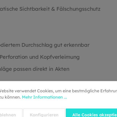
atische Sichtbarkeit & Fälschungsschutz
diertem Durchschlag gut erkennbar
Perforation und Kopfverleimung
läge passen direkt in Akten
Website verwendet Cookies, um eine bestmögliche Erfahru
 zu können.
Mehr Informationen ...
blehnen
Konfigurieren
Alle Cookies akzepti