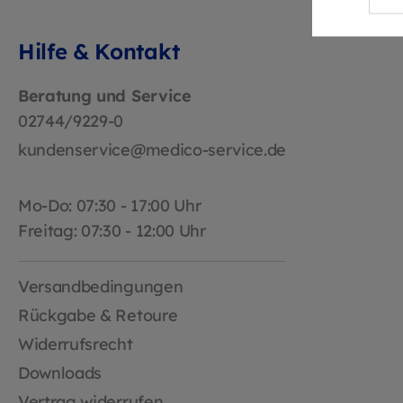
Hilfe & Kontakt
Beratung und Service
02744/9229-0
kundenservice@medico-service.de
Mo-Do: 07:30 - 17:00 Uhr
Freitag: 07:30 - 12:00 Uhr
Versandbedingungen
Rückgabe & Retoure
Widerrufsrecht
Downloads
Vertrag widerrufen