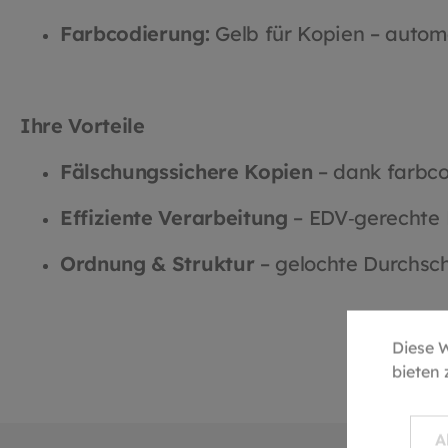
Farbcodierung:
Gelb für Kopien – autom
Ihre Vorteile
Fälschungssichere Kopien
– dank farbco
Effiziente Verarbeitung
– EDV‑gerechte 
Ordnung & Struktur
– gelochte Durchsch
Diese 
bieten
A