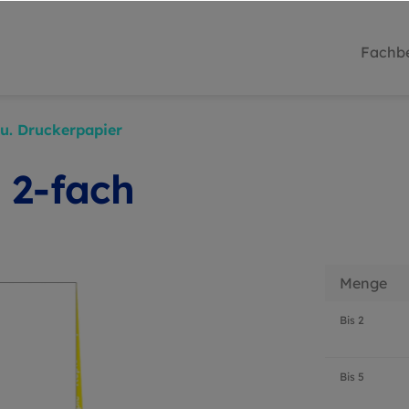
Fachbe
 u. Druckerpapier
 2-fach
Menge
Bis
2
Bis
5