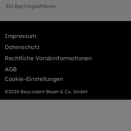
Notfallreinigung AllgemeinFarbe Blau oder
EU-Rechtsplattform
GelbHandelsmarke SAFE®Hersteller DACH
Schutzbekleidung GmbH & Co. KG
MaterialGummizuglatexfreies,
synthetisches ElastomerNähgarn: 100%
PolyesterVorderteil und Ärmel:
Impressum
Splash+Rückenteil: PP Vliesstoff
Datenschutz
Anforderungen und NormenPersönliche
Schutzausrüstung Klassifizierung PSA
Rechtliche Vorabinformationen
Kategorie ISchutzkleidung gegen
Infektionserreger EN 14126:2005
AGB
(Materialprüfung) Weitere
Cookie-Einstellungen
ProduktinformationenDermatologische
Verträglichkeit: keine Intoleranzreaktionen.
Lagerung: ohne direkte
©2026 Beycodent Beyer & Co. GmbH
Sonneneinstrahlung, in Originalverpackung
trocken lagern, siehe auch Verpackung.
Unter Einhaltung der Lagerbedingungen
hat das Produkt eine Lagerdauer von 10
Jahren. Umweltverträglichkeit und
Entsorgung: das Produkt kann thermisch