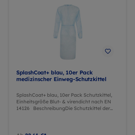
SplashCoat+ blau, 10er Pack
medizinscher Einweg-Schutzkittel
SplashCoat+ blau, 10er Pack Schutzkittel,
Einheitsgröße Blut- & virendicht nach EN
14126 BeschreibungDie Schutzkittel der
SAFE®-Serie bieten mit ihren innovativen
Hochleistungsmaterialien Splash+ und
Zytex® maximalen Schutz in professionellen
Umgebungen. Alle Einwegkittel aus dieser