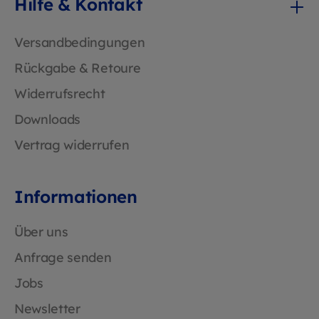
Hilfe & Kontakt
kontaminierten Partikeln und
Flüssigkeitsaerosolen getestet wurde. Mit
dem großzügigen Schnitt passt sich dieses
Versandbedingungen
Kleid jedem an und sorgt für hervorragende
Rückgabe & Retoure
Beweglichkeit. Die latexfreien elastischen
Armgummis und der Bindegürtel um den
Widerrufsrecht
Hüftbereich sorgen für die perfekte
Downloads
Passform und hervorragende Abdeckung.
Professionelle Schutzausrüstung zu einem
Vertrag widerrufen
hervorragenden Preis-Leistungs-Verhältnis -
damit Sie sicher sind! Ideal für
Langzeitanwendungen in feuchten
Informationen
Umgebungen mit erhöhten Temperaturen,
die Atmungsaktivität und maximalen
Schutz erfordern. Mögliche
Über uns
Anwendungsfelder: • Krankenhäuser,
Anfrage senden
Pflegeeinrichtungen, Rettungsdienste •
Tierschutz • Mikrobiologische Laboratorien •
Jobs
Biotechnologische Industrie •
Abwasserarbeiten, Müllentsorgung •
Newsletter